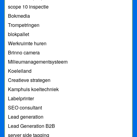
scope 10 inspectie
Bokmedia
Trompetringen
blokpallet
Werkruimte huren
Brinno camera
Milieumanagementsysteem
Koeleiland
Creatieve strategen
Kamphuis koeltechniek
Labelprinter
SEO consultant
Lead generation
Lead Generation B2B
server side tagging